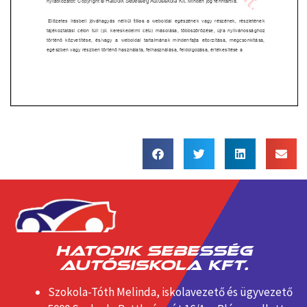
HATODIK SEBESSÉG
AUTÓSISKOLA KFT.
Szokola-Tóth Melinda, iskolavezető és ügyvezető